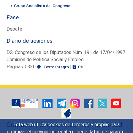
Grupo Socialista del Congreso
Fase
Debate
Diario de sesiones
DS. Congreso de los Diputados Núm. 191 de 17/04/1997
Comisión de Política Social y Empleo
Páginas: 5330
|
Texto íntegro
PDF
Contacto
|
Sugerencias
|
Accesibilidad
|
Esta web utiliza cookies de terceros y propias para
optimizar el servicio, no recaba ni cede datos de carácter