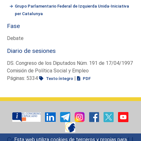
Grupo Parlamentario Federal de Izquierda Unida-Iniciativa
per Catalunya
Fase
Debate
Diario de sesiones
DS. Congreso de los Diputados Núm. 191 de 17/04/1997
Comisión de Política Social y Empleo
Páginas: 5334
|
Texto íntegro
PDF
Contacto
|
Sugerencias
|
Accesibilidad
|
Esta web utiliza cookies de terceros y propias para