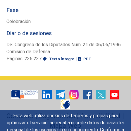
Fase
Celebración
Diario de sesiones
DS. Congreso de los Diputados Núm. 21 de 06/06/1996
Comisión de Defensa
Páginas: 236 237
|
Texto íntegro
PDF
Contacto
|
Sugerencias
|
Accesibilidad
|
Esta web utiliza cookies de terceros y propias para
optimizar el servicio, no recaba ni cede datos de carácter
Mapa Web
personal de los usuarios sin su conocimiento. Conforme a