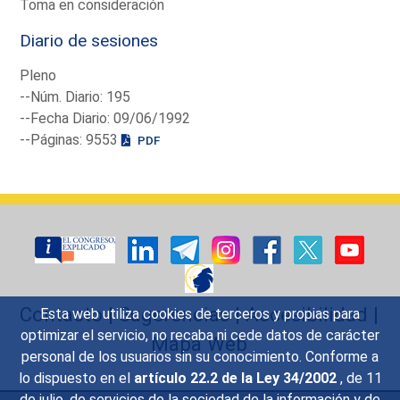
Toma en consideración
Diario de sesiones
Pleno
--Núm. Diario: 195
--Fecha Diario: 09/06/1992
--Páginas: 9553
PDF
Contacto
|
Sugerencias
|
Accesibilidad
|
Esta web utiliza cookies de terceros y propias para
optimizar el servicio, no recaba ni cede datos de carácter
Mapa Web
personal de los usuarios sin su conocimiento. Conforme a
lo dispuesto en el
artículo 22.2 de la Ley 34/2002
, de 11
de julio, de servicios de la sociedad de la información y de