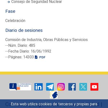
Consejo de Seguridad Nuclear
Fase
Celebración
Diario de sesiones
Comisión de Industria, Obras Públicas y Servicios
--Núm. Diario: 485
--Fecha Diario: 16/06/1992
--Páginas: 14303
PDF
Contacto
|
Sugerencias
|
Accesibilidad
|
Esta web utiliza cookies de terceros y propias para