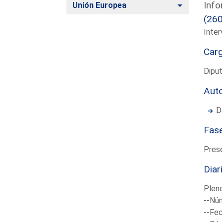
Info
Alternar
Unión Europea
(26
Inter
Car
Dipu
Aut
D
Fas
Pres
Diar
Plen
--Núm
--Fec