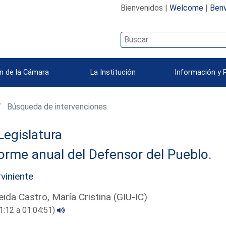
Bienvenidos |
Welcome
|
Benv
n de la Cámara
La Institución
Información y 
Búsqueda de intervenciones
Legislatura
orme anual del Defensor del Pueblo.
rviniente
ida Castro, María Cristina (GIU-IC)
1:12 a 01:04:51)