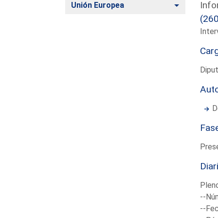
Info
Alternar
Unión Europea
(26
Inter
Car
Diput
Aut
D
Fas
Pres
Diar
Plen
--Núm
--Fec