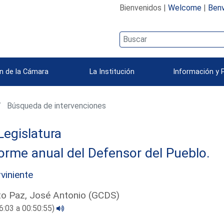
Bienvenidos |
Welcome
|
Benv
n de la Cámara
La Institución
Información y 
Búsqueda de intervenciones
Legislatura
orme anual del Defensor del Pueblo.
rviniente
o Paz, José Antonio (GCDS)
6:03 a 00:50:55)