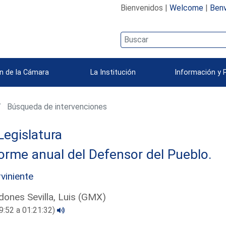
Bienvenidos |
Welcome
|
Benv
n de la Cámara
La Institución
Información y 
Búsqueda de intervenciones
Legislatura
orme anual del Defensor del Pueblo.
rviniente
ones Sevilla, Luis (GMX)
9:52 a 01:21:32)