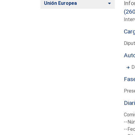
Info
Alternar
Unión Europea
(26
Inter
Car
Diput
Aut
D
Fas
Pres
Diar
Comi
--Núm
--Fec