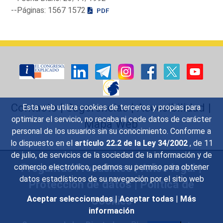
--Páginas: 1567 1572
PDF
Contacto
|
Sugerencias
|
Accesibilidad
|
Esta web utiliza cookies de terceros y propias para
optimizar el servicio, no recaba ni cede datos de carácter
Mapa Web
personal de los usuarios sin su conocimiento. Conforme a
lo dispuesto en el
artículo 22.2 de la Ley 34/2002
, de 11
de julio, de servicios de la sociedad de la información y de
Preguntas Frecuentes
|
Aviso legal
|
comercio electrónico, pedimos su permiso para obtener
datos estadísticos de su navegación por el sitio web
Protección de datos
|
Política de
Cookies
Aceptar seleccionadas
|
Aceptar todas
|
Más
información