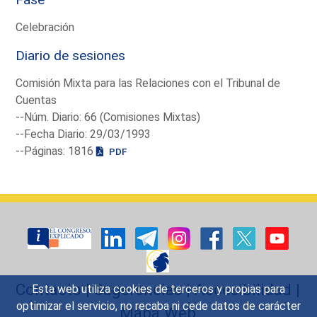
Celebración
Diario de sesiones
Comisión Mixta para las Relaciones con el Tribunal de
Cuentas
--Núm. Diario: 66 (Comisiones Mixtas)
--Fecha Diario: 29/03/1993
--Páginas: 1816
PDF
Contacto
|
Sugerencias
|
Accesibilidad
|
Esta web utiliza cookies de terceros y propias para
optimizar el servicio, no recaba ni cede datos de carácter
Mapa Web