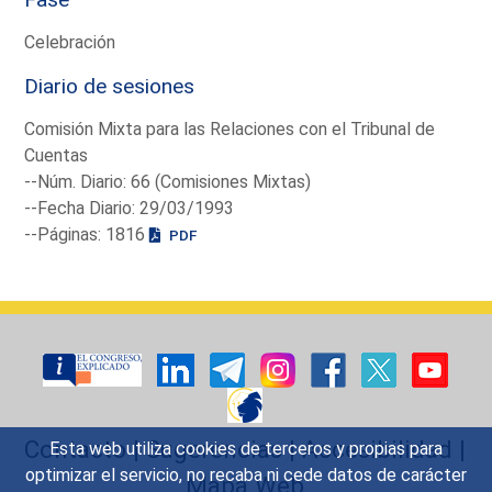
Celebración
Diario de sesiones
Comisión Mixta para las Relaciones con el Tribunal de
Cuentas
--Núm. Diario: 66 (Comisiones Mixtas)
--Fecha Diario: 29/03/1993
--Páginas: 1816
PDF
Contacto
|
Sugerencias
|
Accesibilidad
|
Esta web utiliza cookies de terceros y propias para
optimizar el servicio, no recaba ni cede datos de carácter
Mapa Web