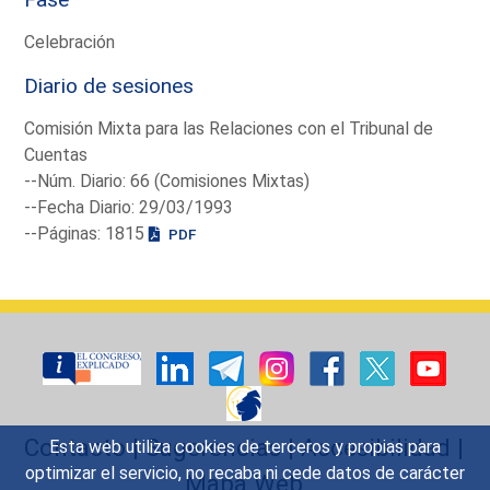
Celebración
Diario de sesiones
Comisión Mixta para las Relaciones con el Tribunal de
Cuentas
--Núm. Diario: 66 (Comisiones Mixtas)
--Fecha Diario: 29/03/1993
--Páginas: 1815
PDF
Contacto
|
Sugerencias
|
Accesibilidad
|
Esta web utiliza cookies de terceros y propias para
optimizar el servicio, no recaba ni cede datos de carácter
Mapa Web