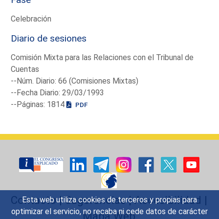
Celebración
Diario de sesiones
Comisión Mixta para las Relaciones con el Tribunal de
Cuentas
--Núm. Diario: 66 (Comisiones Mixtas)
--Fecha Diario: 29/03/1993
--Páginas: 1814
PDF
Contacto
|
Sugerencias
|
Accesibilidad
|
Esta web utiliza cookies de terceros y propias para
optimizar el servicio, no recaba ni cede datos de carácter
Mapa Web