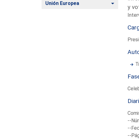
Alternar
Unión Europea
y vo
Inter
Car
Presi
Aut
T
Fas
Cele
Diar
Comis
--Núm
--Fec
--Pá