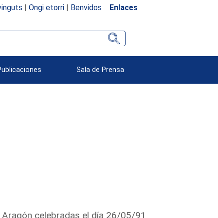
inguts
|
Ongi etorri
|
Benvidos
Enlaces
Publicaciones
Sala de Prensa
e Aragón celebradas el día 26/05/91