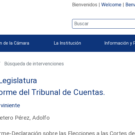
Bienvenidos |
Welcome
|
Benv
n de la Cámara
La Institución
Información y 
Búsqueda de intervenciones
Legislatura
orme del Tribunal de Cuentas.
rviniente
etero Pérez, Adolfo
rme-Declaración sobre las Elecciones a las Cortes d