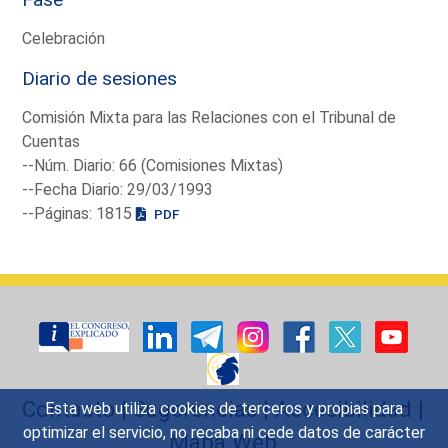
Celebración
Diario de sesiones
Comisión Mixta para las Relaciones con el Tribunal de
Cuentas
--Núm. Diario: 66 (Comisiones Mixtas)
--Fecha Diario: 29/03/1993
--Páginas: 1815
PDF
Contacto
|
Sugerencias
|
Accesibilidad
|
Esta web utiliza cookies de terceros y propias para
optimizar el servicio, no recaba ni cede datos de carácter
Mapa Web