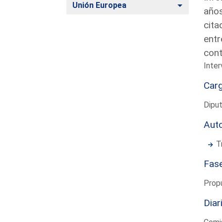
Alternar
Unión Europea
años
cita
entr
cont
Inter
Car
Diput
Aut
T
Fas
Prop
Diar