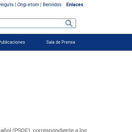
inguts
|
Ongi etorri
|
Benvidos
Enlaces
Publicaciones
Sala de Prensa
pañol (PSOE), correspondiente a los