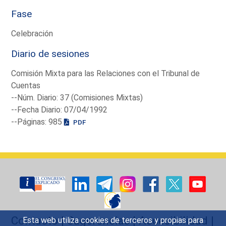
Fase
Celebración
Diario de sesiones
Comisión Mixta para las Relaciones con el Tribunal de
Cuentas
--Núm. Diario: 37 (Comisiones Mixtas)
--Fecha Diario: 07/04/1992
--Páginas: 985
PDF
Contacto
|
Sugerencias
|
Accesibilidad
|
Esta web utiliza cookies de terceros y propias para