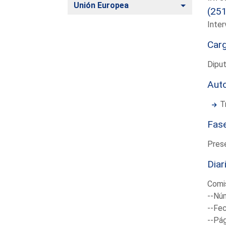
Alternar
Unión Europea
(25
Inter
Car
Dipu
Aut
T
Fas
Pres
Diar
Comis
--Núm
--Fec
--Pá