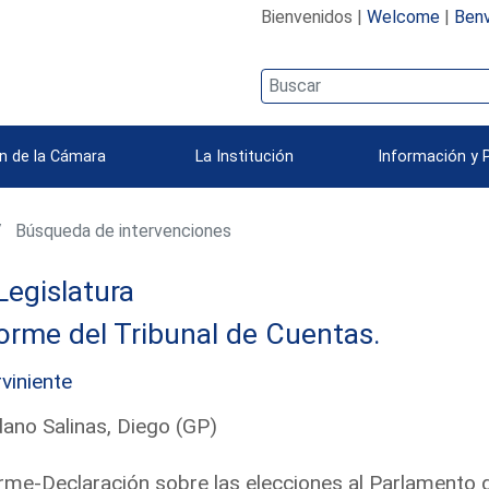
Bienvenidos |
Welcome
|
Benv
n de la Cámara
La Institución
Información y 
Búsqueda de intervenciones
Legislatura
orme del Tribunal de Cuentas.
rviniente
ano Salinas, Diego (GP)
rme-Declaración sobre las elecciones al Parlamento d