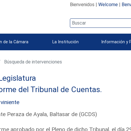
Bienvenidos |
Welcome
|
Benv
n de la Cámara
La Institución
Información y 
Búsqueda de intervenciones
Legislatura
orme del Tribunal de Cuentas.
rviniente
te Peraza de Ayala, Baltasar de (GCDS)
rme aprobado por el Pleno de dicho Tribunal, el día 29