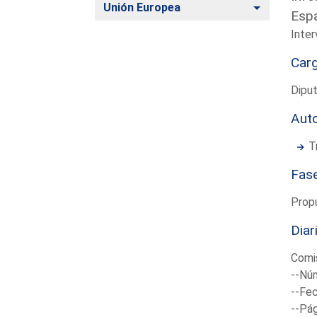
Alternar
Unión Europea
Esp
Inter
Car
Diput
Aut
T
Fas
Prop
Diar
Comis
--Núm
--Fec
--Pá