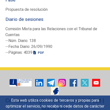
Propuesta de resolución
Diario de sesiones
Comisión Mixta para las Relaciones con el Tribunal de
Cuentas
--Núm. Diario: 138
--Fecha Diario: 26/09/1990
--Páginas: 4039
PDF
Contacto
|
Sugerencias
|
Accesibilidad
|
Esta web utiliza cookies de terceros y propias para
optimizar el servicio, no recaba ni cede datos de carácter
Mapa Web