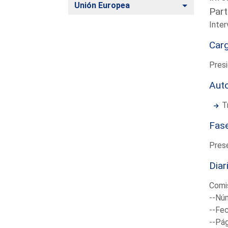
Alternar
Unión Europea
Part
Inter
Car
Presi
Aut
T
Fas
Pres
Diar
Comis
--Núm
--Fec
--Pá