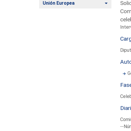
Soli
Alternar
Unión Europea
Comu
cele
Inter
Car
Dipu
Aut
G
Fas
Cele
Diar
Comi
--Núm