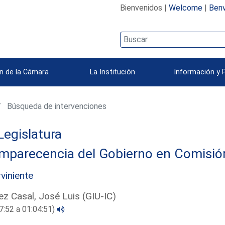
Bienvenidos |
Welcome
|
Benv
n de la Cámara
La Institución
Información y 
Búsqueda de intervenciones
Legislatura
parecencia del Gobierno en Comisión 
rviniente
z Casal, José Luis (GIU-IC)
7:52 a 01:04:51)