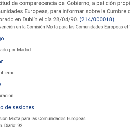
citud de comparecencia del Gobierno, a petición propi
nidades Europeas, para informar sobre la Cumbre de
brado en Dublín el día 28/04/90.
(214/000018)
vención en la Comisión Mixta para las Comunidades Europeas e
go
tado por Madrid
or
obierno
e
bración
io de sesiones
sión Mixta para las Comunidades Europeas
. Diario: 92