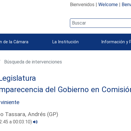
Bienvenidos |
Welcome
|
Benv
n de la Cámara
La Institución
Información y 
Búsqueda de intervenciones
Legislatura
parecencia del Gobierno en Comisión 
rviniente
ro Tassara, Andrés (GP)
2:45 a 00:03:10)