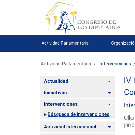
Actividad Parlamentaria
Organizació
Actividad Parlamentaria
Intervenciones
IV 
Alternar
Actualidad
Com
Alternar
Iniciativas
Alternar
Intervenciones
Inte
Búsqueda de intervenciones
Olle
(00:0
Alternar
Actividad Internacional