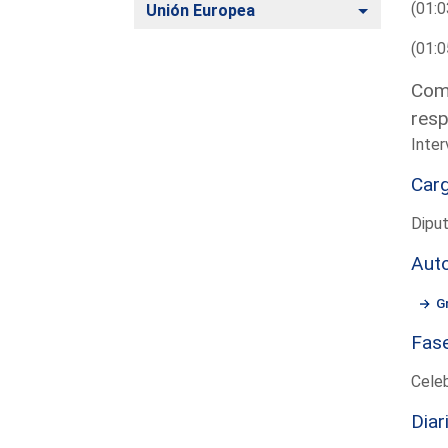
(01:0
Alternar
Unión Europea
(01:0
Comp
resp
Inter
Car
Dipu
Aut
G
Fas
Cele
Diar