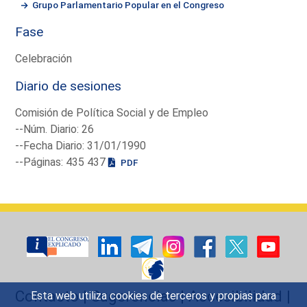
Grupo Parlamentario Popular en el Congreso
Fase
Celebración
Diario de sesiones
Comisión de Política Social y de Empleo
--Núm. Diario: 26
--Fecha Diario: 31/01/1990
--Páginas: 435 437
PDF
Contacto
|
Sugerencias
|
Accesibilidad
|
Esta web utiliza cookies de terceros y propias para