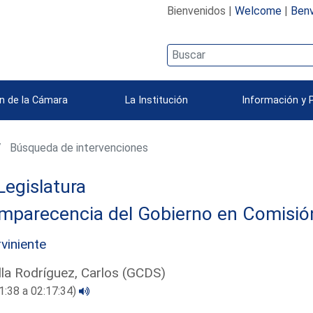
Bienvenidos |
Welcome
|
Benv
n de la Cámara
La Institución
Información y 
Búsqueda de intervenciones
Legislatura
parecencia del Gobierno en Comisión 
rviniente
lla Rodríguez, Carlos (GCDS)
1:38 a 02:17:34)