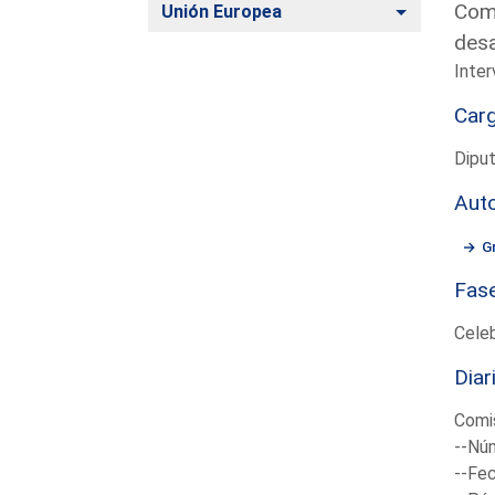
Comp
Alternar
Unión Europea
desa
Inter
Car
Dipu
Aut
G
Fas
Cele
Diar
Comis
--Núm
--Fec