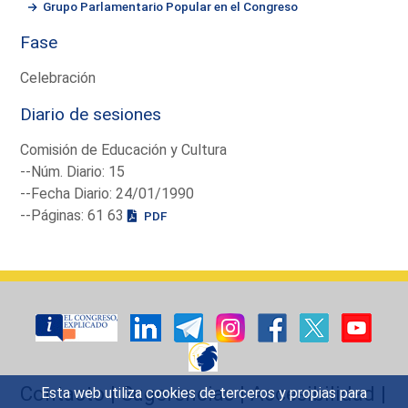
Grupo Parlamentario Popular en el Congreso
Fase
Celebración
Diario de sesiones
Comisión de Educación y Cultura
--Núm. Diario: 15
--Fecha Diario: 24/01/1990
--Páginas: 61 63
PDF
Contacto
|
Sugerencias
|
Accesibilidad
|
Esta web utiliza cookies de terceros y propias para