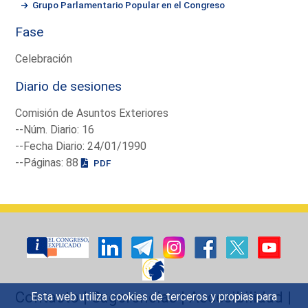
Grupo Parlamentario Popular en el Congreso
Fase
Celebración
Diario de sesiones
Comisión de Asuntos Exteriores
--Núm. Diario: 16
--Fecha Diario: 24/01/1990
--Páginas: 88
PDF
Contacto
|
Sugerencias
|
Accesibilidad
|
Esta web utiliza cookies de terceros y propias para