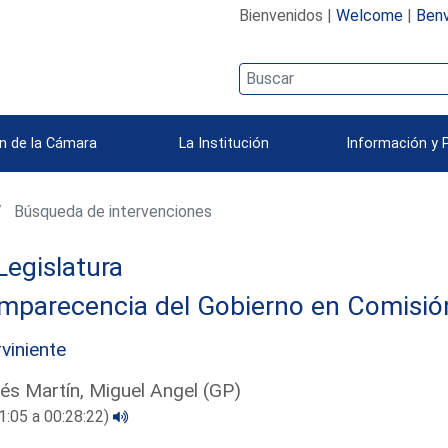
Bienvenidos |
Welcome
|
Benv
n de la Cámara
La Institución
Información y 
Búsqueda de intervenciones
Legislatura
parecencia del Gobierno en Comisión 
rviniente
és Martín, Miguel Angel (GP)
1:05 a 00:28:22)