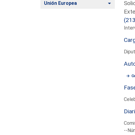
Soli
Alternar
Unión Europea
Exte
(21
Inter
Car
Diput
Aut
G
Fas
Cele
Diar
Comis
--Núm