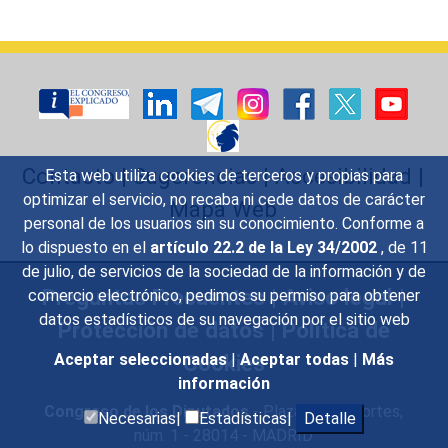
Contacto
|
Sugerencias
|
Accesibilidad
|
Esta web utiliza cookies de terceros y propias para
optimizar el servicio, no recaba ni cede datos de carácter
Mapa Web
personal de los usuarios sin su conocimiento. Conforme a
lo dispuesto en el
artículo 22.2 de la Ley 34/2002
, de 11
de julio, de servicios de la sociedad de la información y de
Preguntas Frecuentes
|
Aviso legal
|
comercio electrónico, pedimos su permiso para obtener
datos estadísticos de su navegación por el sitio web
Protección de datos
|
Política de
Cookies
Aceptar seleccionadas
|
Aceptar todas
|
Más
información
Congreso de los Diputados
- Plaza de las Cortes,
Necesarias|
Estadísticas|
Detalle
núm. 1 - 28014 - MADRID