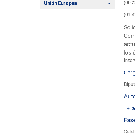
(00:2
Alternar
Unión Europea
(01:4
Soli
Comi
actu
los 
Inter
Car
Dipu
Aut
G
Fas
Cele