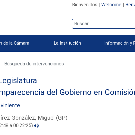
Bienvenidos |
Welcome
|
Benv
n de la Cámara
La Institución
Información y 
Búsqueda de intervenciones
Legislatura
parecencia del Gobierno en Comisión 
rviniente
rez González, Miguel (GP)
2:48 a 00:22:25)