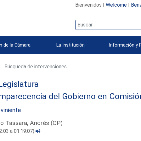
Bienvenidos |
Welcome
|
Benv
n de la Cámara
La Institución
Información y 
Búsqueda de intervenciones
Legislatura
parecencia del Gobierno en Comisión 
rviniente
ro Tassara, Andrés (GP)
2:03 a 01:19:07)