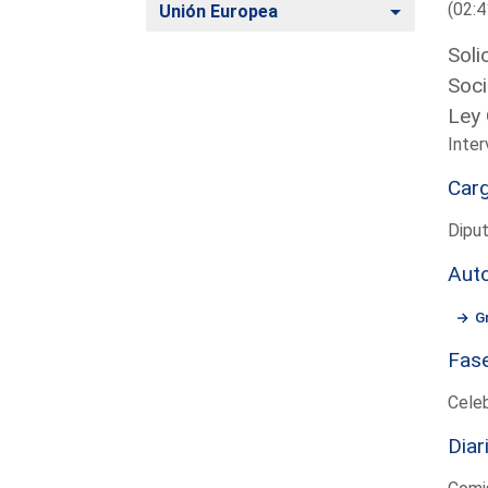
(02:4
Alternar
Unión Europea
Soli
Soci
Ley 
Inter
Car
Dipu
Aut
G
Fas
Cele
Diar