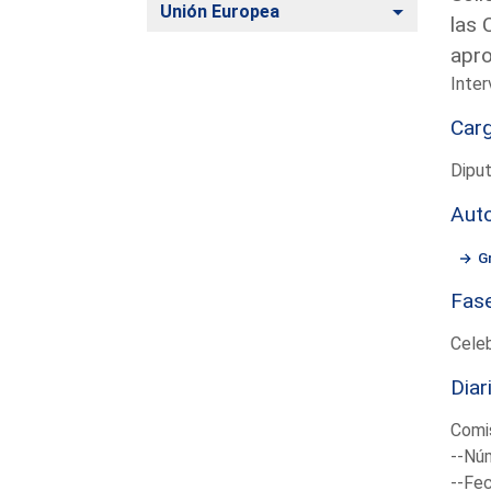
Alternar
Unión Europea
las 
apro
Inter
Car
Diput
Aut
G
Fas
Cele
Diar
Comi
--Núm
--Fec