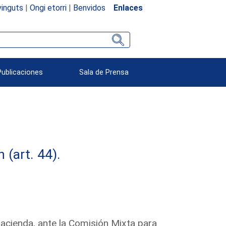
inguts
|
Ongi etorri
|
Benvidos
Enlaces
Publicaciones
Sala de Prensa
(art. 44).
acienda, ante la Comisión Mixta para