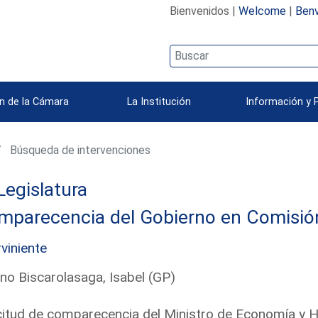
Bienvenidos |
Welcome
|
Benv
n de la Cámara
La Institución
Información y 
Búsqueda de intervenciones
Legislatura
parecencia del Gobierno en Comisión 
rviniente
no Biscarolasaga, Isabel (GP)
citud de comparecencia del Ministro de Economía y H