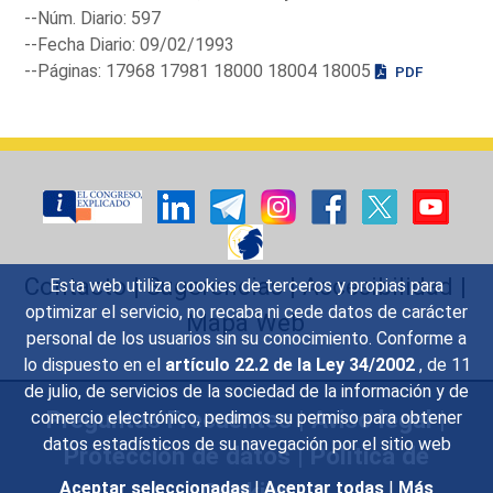
--Núm. Diario: 597
--Fecha Diario: 09/02/1993
--Páginas: 17968 17981 18000 18004 18005
PDF
Contacto
|
Sugerencias
|
Accesibilidad
|
Esta web utiliza cookies de terceros y propias para
optimizar el servicio, no recaba ni cede datos de carácter
Mapa Web
personal de los usuarios sin su conocimiento. Conforme a
lo dispuesto en el
artículo 22.2 de la Ley 34/2002
, de 11
de julio, de servicios de la sociedad de la información y de
Preguntas Frecuentes
|
Aviso legal
|
comercio electrónico, pedimos su permiso para obtener
datos estadísticos de su navegación por el sitio web
Protección de datos
|
Política de
Cookies
Aceptar seleccionadas
|
Aceptar todas
|
Más