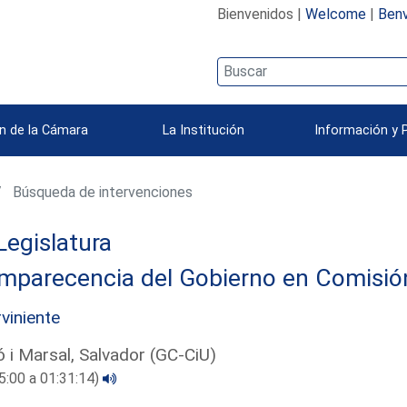
Bienvenidos |
Welcome
|
Benv
n de la Cámara
La Institución
Información y 
Búsqueda de intervenciones
Legislatura
parecencia del Gobierno en Comisión 
rviniente
 i Marsal, Salvador (GC-CiU)
5:00 a 01:31:14)