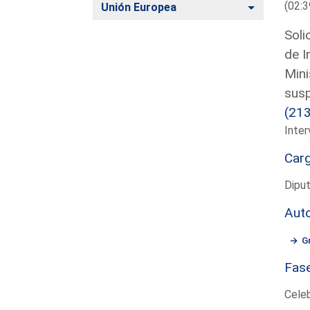
(02:3
Alternar
Unión Europea
Soli
de I
Mini
susp
(21
Inter
Car
Dipu
Aut
G
Fas
Cele