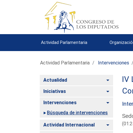
Actividad Parlamentaria
Organizació
Actividad Parlamentaria
Intervenciones
IV 
Alternar
Actualidad
Com
Alternar
Iniciativas
Alternar
Intervenciones
Inte
Búsqueda de intervenciones
Sedó
(01:2
Alternar
Actividad Internacional