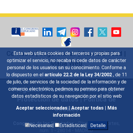
Contacto
|
Sugerencias
|
Accesibilidad
|
Esta web utiliza cookies de terceros y propias para
optimizar el servicio, no recaba ni cede datos de carácter
Mapa Web
personal de los usuarios sin su conocimiento. Conforme a
lo dispuesto en el
artículo 22.2 de la Ley 34/2002
, de 11
de julio, de servicios de la sociedad de la información y de
Preguntas Frecuentes
|
Aviso legal
|
comercio electrónico, pedimos su permiso para obtener
datos estadísticos de su navegación por el sitio web
Protección de datos
|
Política de
Cookies
Aceptar seleccionadas
|
Aceptar todas
|
Más
información
Congreso de los Diputados
- Plaza de las Cortes,
Necesarias|
Estadísticas|
Detalle
núm. 1 - 28014 - MADRID