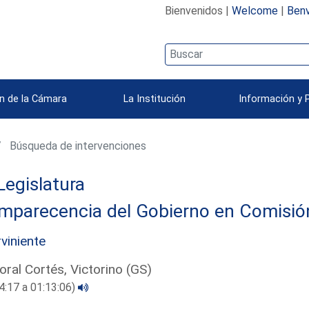
Bienvenidos |
Welcome
|
Benv
n de la Cámara
La Institución
Información y 
Búsqueda de intervenciones
Legislatura
parecencia del Gobierno en Comisión 
rviniente
ral Cortés, Victorino (GS)
4:17 a 01:13:06)