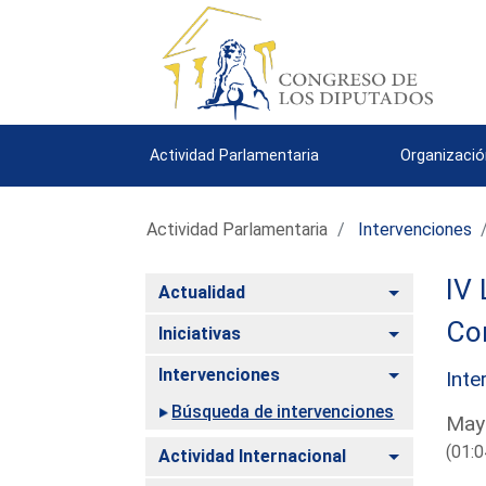
Actividad Parlamentaria
Organizació
Actividad Parlamentaria
Intervenciones
IV 
Alternar
Actualidad
Com
Alternar
Iniciativas
Alternar
Intervenciones
Inte
Búsqueda de intervenciones
Mayo
(01:0
Alternar
Actividad Internacional