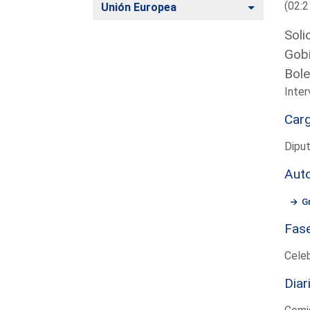
(02:2
Alternar
Unión Europea
Soli
Gobi
Bole
Inter
Car
Dipu
Aut
G
Fas
Cele
Diar