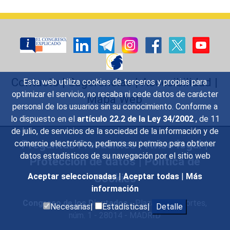
Contacto
|
Sugerencias
|
Accesibilidad
|
Esta web utiliza cookies de terceros y propias para
optimizar el servicio, no recaba ni cede datos de carácter
Mapa Web
personal de los usuarios sin su conocimiento. Conforme a
lo dispuesto en el
artículo 22.2 de la Ley 34/2002
, de 11
de julio, de servicios de la sociedad de la información y de
Preguntas Frecuentes
|
Aviso legal
|
comercio electrónico, pedimos su permiso para obtener
datos estadísticos de su navegación por el sitio web
Protección de datos
|
Política de
Cookies
Aceptar seleccionadas
|
Aceptar todas
|
Más
información
Congreso de los Diputados
- Plaza de las Cortes,
Necesarias|
Estadísticas|
Detalle
núm. 1 - 28014 - MADRID