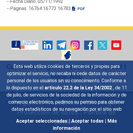
--Fecha Diario: 05/11/1992
--Páginas: 16764 16773 16783
PDF
Contacto
|
Sugerencias
|
Accesibilidad
|
Esta web utiliza cookies de terceros y propias para
optimizar el servicio, no recaba ni cede datos de carácter
Mapa Web
personal de los usuarios sin su conocimiento. Conforme a
lo dispuesto en el
artículo 22.2 de la Ley 34/2002
, de 11
de julio, de servicios de la sociedad de la información y de
Preguntas Frecuentes
|
Aviso legal
|
comercio electrónico, pedimos su permiso para obtener
datos estadísticos de su navegación por el sitio web
Protección de datos
|
Política de
Cookies
Aceptar seleccionadas
|
Aceptar todas
|
Más
información