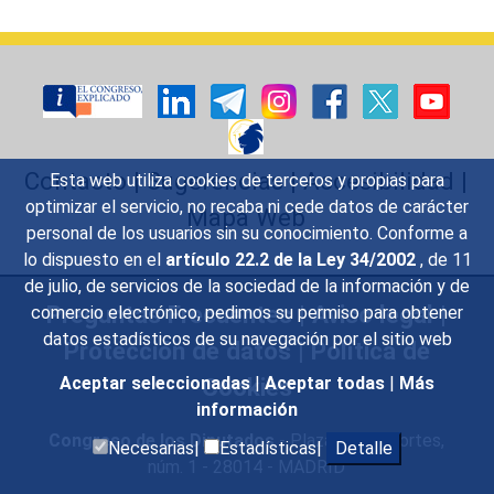
Contacto
|
Sugerencias
|
Accesibilidad
|
Esta web utiliza cookies de terceros y propias para
optimizar el servicio, no recaba ni cede datos de carácter
Mapa Web
personal de los usuarios sin su conocimiento. Conforme a
lo dispuesto en el
artículo 22.2 de la Ley 34/2002
, de 11
de julio, de servicios de la sociedad de la información y de
Preguntas Frecuentes
|
Aviso legal
|
comercio electrónico, pedimos su permiso para obtener
datos estadísticos de su navegación por el sitio web
Protección de datos
|
Política de
Cookies
Aceptar seleccionadas
|
Aceptar todas
|
Más
información
Congreso de los Diputados
- Plaza de las Cortes,
Necesarias|
Estadísticas|
Detalle
núm. 1 - 28014 - MADRID