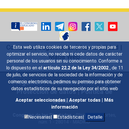
Contacto
|
Sugerencias
|
Accesibilidad
|
Esta web utiliza cookies de terceros y propias para
optimizar el servicio, no recaba ni cede datos de carácter
Mapa Web
personal de los usuarios sin su conocimiento. Conforme a
lo dispuesto en el
artículo 22.2 de la Ley 34/2002
, de 11
de julio, de servicios de la sociedad de la información y de
Preguntas Frecuentes
|
Aviso legal
|
comercio electrónico, pedimos su permiso para obtener
datos estadísticos de su navegación por el sitio web
Protección de datos
|
Política de
Cookies
Aceptar seleccionadas
|
Aceptar todas
|
Más
información
Congreso de los Diputados
- Plaza de las Cortes,
Necesarias|
Estadísticas|
Detalle
núm. 1 - 28014 - MADRID