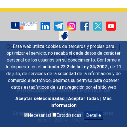
Contacto
|
Sugerencias
|
Accesibilidad
|
Esta web utiliza cookies de terceros y propias para
optimizar el servicio, no recaba ni cede datos de carácter
Mapa Web
personal de los usuarios sin su conocimiento. Conforme a
lo dispuesto en el
artículo 22.2 de la Ley 34/2002
, de 11
de julio, de servicios de la sociedad de la información y de
Preguntas Frecuentes
|
Aviso legal
|
comercio electrónico, pedimos su permiso para obtener
datos estadísticos de su navegación por el sitio web
Protección de datos
|
Política de
Cookies
Aceptar seleccionadas
|
Aceptar todas
|
Más
información
Congreso de los Diputados
- Plaza de las Cortes,
Necesarias|
Estadísticas|
Detalle
núm. 1 - 28014 - MADRID