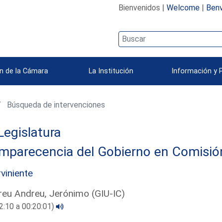
Bienvenidos |
Welcome
|
Benv
n de la Cámara
La Institución
Información y 
Búsqueda de intervenciones
Legislatura
parecencia del Gobierno en Comisión 
rviniente
eu Andreu, Jerónimo (GIU-IC)
2:10 a 00:20:01)