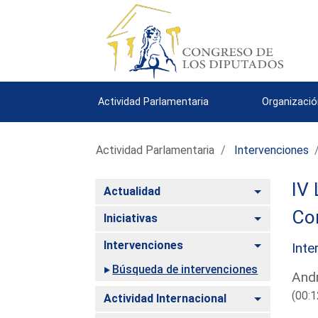
Actividad Parlamentaria
Organizació
Actividad Parlamentaria
Intervenciones
IV 
Alternar
Actualidad
Com
Alternar
Iniciativas
Alternar
Intervenciones
Inte
Búsqueda de intervenciones
Andr
(00:1
Alternar
Actividad Internacional