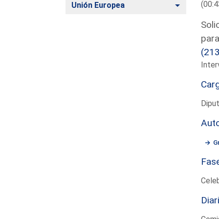
(00:4
Alternar
Unión Europea
Soli
para
(21
Inter
Car
Diput
Aut
G
Fas
Cele
Diar