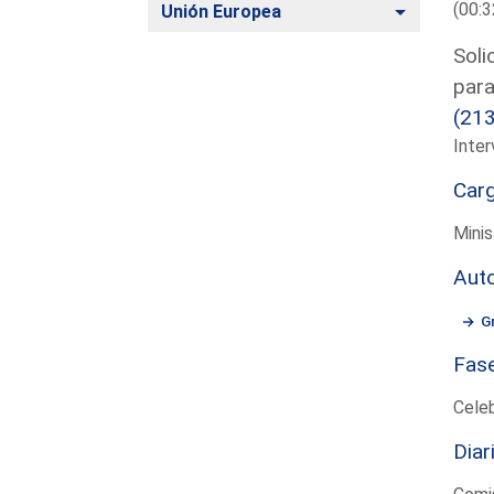
(00:3
Alternar
Unión Europea
Soli
para
(21
Inter
Car
Minis
Aut
G
Fas
Cele
Diar