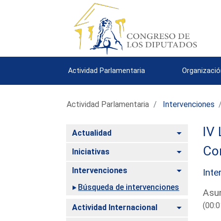
Actividad Parlamentaria
Organizació
Actividad Parlamentaria
Intervenciones
IV 
Alternar
Actualidad
Com
Alternar
Iniciativas
Alternar
Intervenciones
Inte
Búsqueda de intervenciones
Asun
(00:0
Alternar
Actividad Internacional