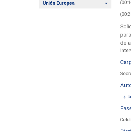
(00:1
Alternar
Unión Europea
(00:2
Soli
para
de a
Inter
Car
Secre
Aut
G
Fas
Cele