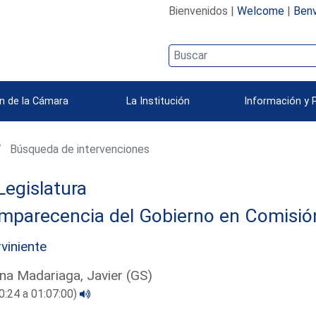
Bienvenidos |
Welcome
|
Benv
n de la Cámara
La Institución
Información y 
Búsqueda de intervenciones
Legislatura
parecencia del Gobierno en Comisión 
rviniente
na Madariaga, Javier (GS)
0:24 a 01:07:00)