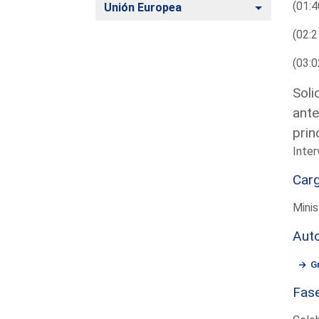
(01:4
Alternar
Unión Europea
(02:2
(03:0
Soli
ante
prin
Inter
Car
Minis
Aut
G
Fas