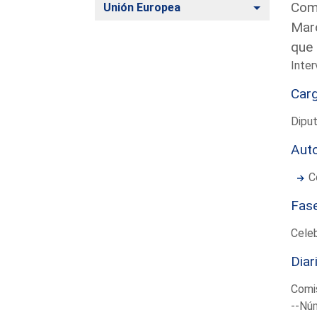
Comp
Alternar
Unión Europea
Marc
que 
Inter
Car
Dipu
Aut
C
Fas
Cele
Diar
Comis
--Núm