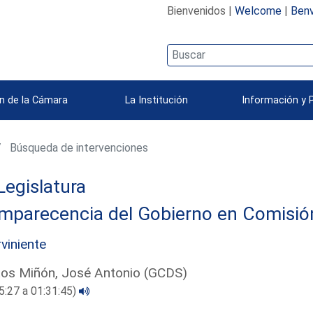
Bienvenidos |
Welcome
|
Benv
n de la Cámara
La Institución
Información y 
Búsqueda de intervenciones
Legislatura
parecencia del Gobierno en Comisión 
rviniente
os Miñón, José Antonio (GCDS)
5:27 a 01:31:45)