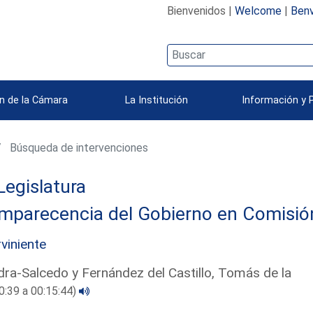
Bienvenidos |
Welcome
|
Benv
n de la Cámara
La Institución
Información y 
Búsqueda de intervenciones
Legislatura
parecencia del Gobierno en Comisión 
rviniente
ra-Salcedo y Fernández del Castillo, Tomás de la
0:39 a 00:15:44)