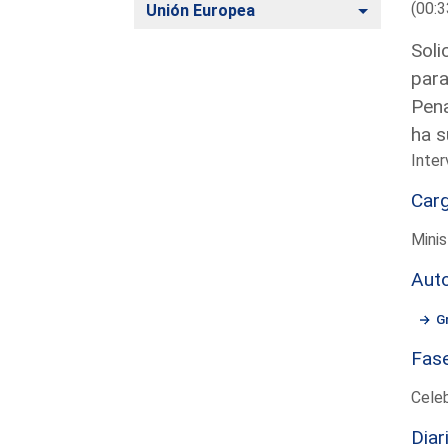
(00:3
Alternar
Unión Europea
Soli
para
Pena
ha s
Inter
Car
Minis
Aut
G
Fas
Cele
Diar