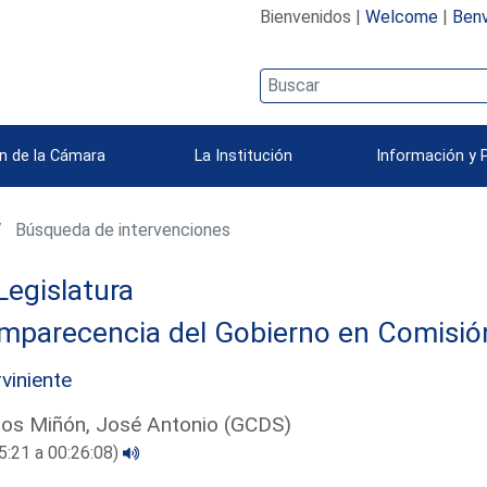
Bienvenidos |
Welcome
|
Benv
n de la Cámara
La Institución
Información y 
Búsqueda de intervenciones
Legislatura
parecencia del Gobierno en Comisión 
rviniente
os Miñón, José Antonio (GCDS)
5:21 a 00:26:08)