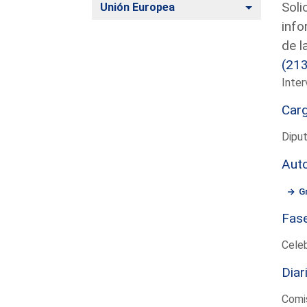
Soli
Alternar
Unión Europea
info
de l
(21
Inte
Car
Dipu
Aut
G
Fas
Cele
Diar
Comi