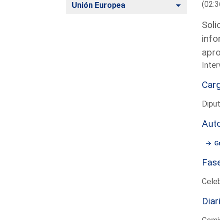
(02:3
Alternar
Unión Europea
Soli
info
apro
Inte
Car
Dipu
Aut
G
Fas
Cele
Diar