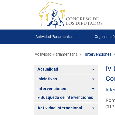
Actividad Parlamentaria
Organizació
Actividad Parlamentaria
Intervenciones
IV 
Alternar
Actualidad
Com
Alternar
Iniciativas
Alternar
Intervenciones
Inte
Búsqueda de intervenciones
Rome
(01:2
Alternar
Actividad Internacional