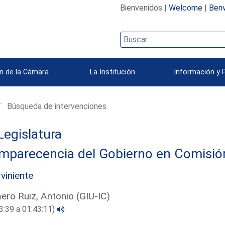
Bienvenidos |
Welcome
|
Benv
n de la Cámara
La Institución
Información y 
Búsqueda de intervenciones
Legislatura
parecencia del Gobierno en Comisión 
rviniente
ro Ruiz, Antonio (GIU-IC)
3:39 a 01:43:11)