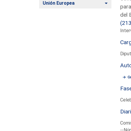
Alternar
Unión Europea
para
del 
(21
Inter
Car
Dipu
Aut
G
Fas
Cele
Diar
Comis
--Núm